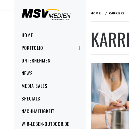
Skip
to
HOME
KARRIERE
content
MSV MEDIEN
KARR
BADEN-BADEN
Primary
HOME
Menu
GMBH
PORTFOLIO
UNTERNEHMEN
NEWS
MEDIA SALES
SPECIALS
NACHHALTIGKEIT
WIR-LEBEN-OUTDOOR.DE